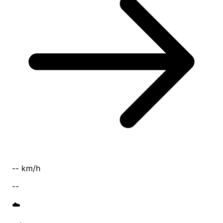
-- km/h
--
☁️