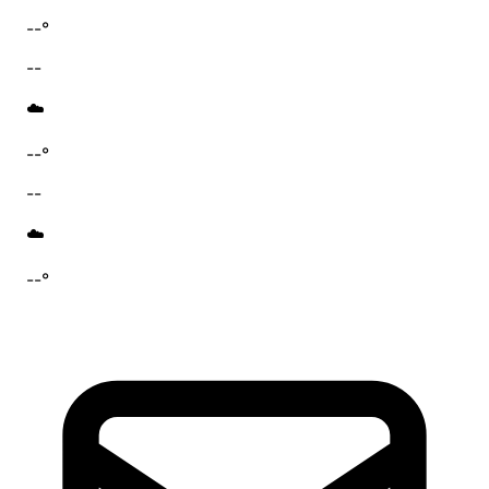
--°
--
☁️
--°
--
☁️
--°