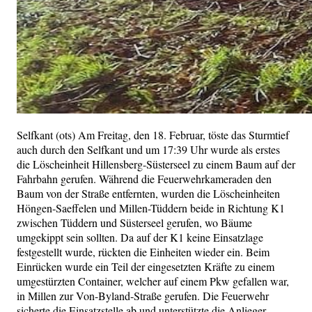
Selfkant (ots) Am Freitag, den 18. Februar, töste das Sturmtief
auch durch den Selfkant und um 17:39 Uhr wurde als erstes
die Löscheinheit Hillensberg-Süsterseel zu einem Baum auf der
Fahrbahn gerufen. Während die Feuerwehrkameraden den
Baum von der Straße entfernten, wurden die Löscheinheiten
Höngen-Saeffelen und Millen-Tüddern beide in Richtung K1
zwischen Tüddern und Süsterseel gerufen, wo Bäume
umgekippt sein sollten. Da auf der K1 keine Einsatzlage
festgestellt wurde, rückten die Einheiten wieder ein. Beim
Einrücken wurde ein Teil der eingesetzten Kräfte zu einem
umgestürzten Container, welcher auf einem Pkw gefallen war,
in Millen zur Von-Byland-Straße gerufen. Die Feuerwehr
sicherte die Einsatzstelle ab und unterstützte die Anlieger,