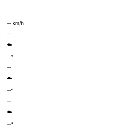
-- km/h
--
☁️
--°
--
☁️
--°
--
☁️
--°