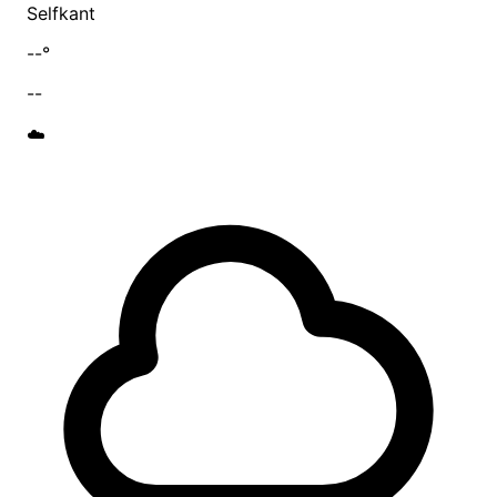
Selfkant
--°
--
☁️