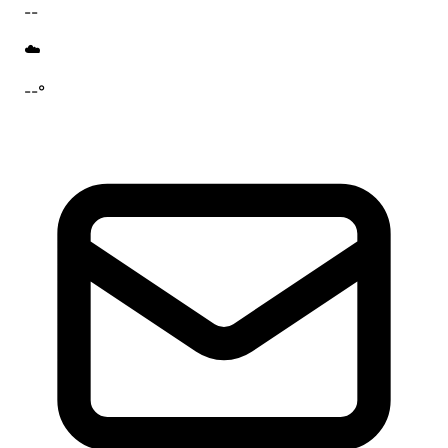
--
☁️
--°