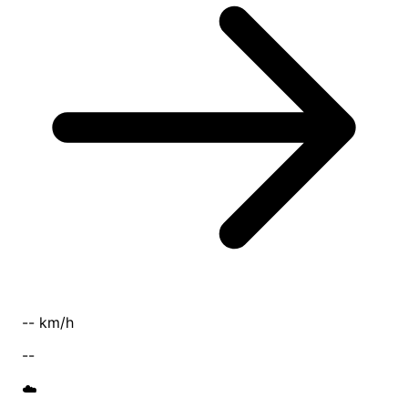
-- km/h
--
☁️