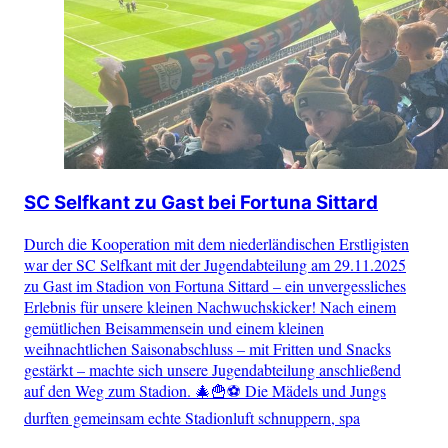
SC Selfkant zu Gast bei Fortuna Sittard
Durch die Kooperation mit dem niederländischen Erstligisten
war der SC Selfkant mit der Jugendabteilung am 29.11.2025
zu Gast im Stadion von Fortuna Sittard – ein unvergessliches
Erlebnis für unsere kleinen Nachwuchskicker! Nach einem
gemütlichen Beisammensein und einem kleinen
weihnachtlichen Saisonabschluss – mit Fritten und Snacks
gestärkt – machte sich unsere Jugendabteilung anschließend
auf den Weg zum Stadion. 🎄🍟⚽ Die Mädels und Jungs
durften gemeinsam echte Stadionluft schnuppern, spa