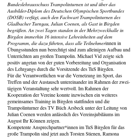
Bundeslehrausschuss Trampolinturnen ist und über das
Ausbilder-Diplom des Deutschen Olympischen Sportbundes
(DOSB) verfügt, auch den Fachwart Trampolinturnen des
Gladbacher Turngau, Julian Coenen, als Gast in Birgden
begrüßen. An zwei Tagen standen in der Mehrzweckhalle in
Birgden immerhin 16 intensive Lehreinheiten auf dem
Programm, die dazu führten, dass alle Teilnehmer
innen in
Übungsstunden nun berechtigt sind zum alleinigen Aufbau und
Unterrichten am großen Trampolin. Michael Vid zeigte sich
positiv angetan von der guten Vorbereitung und Organisation
des Lehrgangs durch die Vorsitzende des TuS Birgden.
Für die Verantwortlichen war die Vernetzung im Sport, das
Treffen und der Austausch untereinander im Rahmen der zwei-
tägigen Veranstaltung sehr wertvoll. Im Rahmen der
Kooperation der Vereine konnte inzwischen ein weiteres
gemeinsames Training in Birgden stattfinden und die
Trampolinturner des TV Büch Arsbeck unter der Leitung von
Julian Coenen werden anlässlich des Vereinsjubiläums im
August Ihr Können zeigen.
Kompetente Ansprechpartner*innen im TuS Birgden für das
große Trampolin sind jetzt auch Torsten Stienen, Ramona