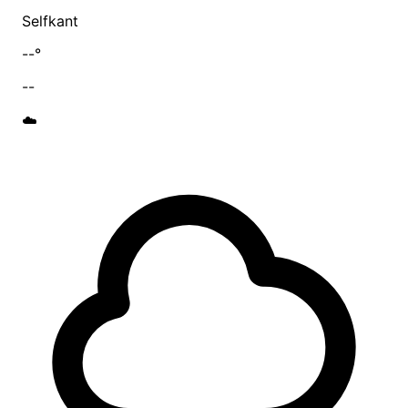
Selfkant
--°
--
☁️