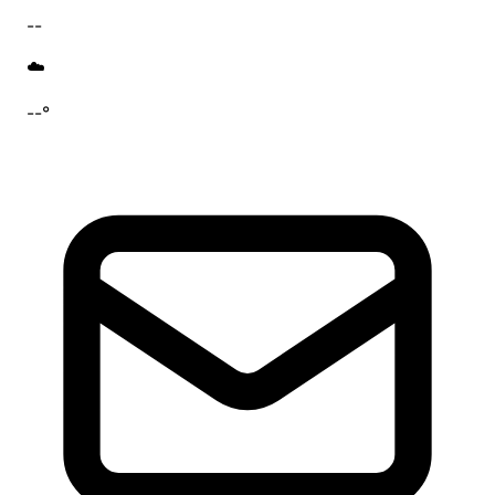
--
☁️
--°