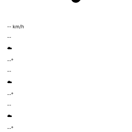
-- km/h
--
☁️
--°
--
☁️
--°
--
☁️
--°