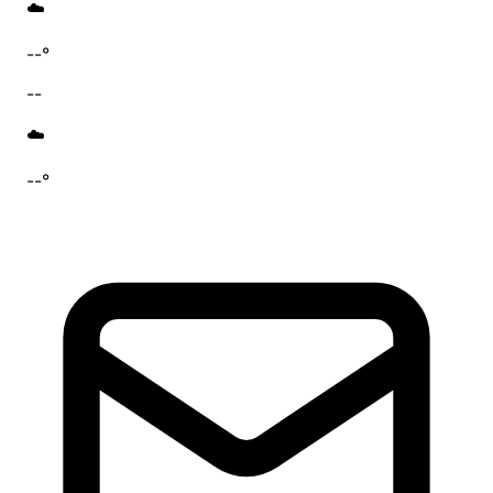
☁️
--°
--
☁️
--°