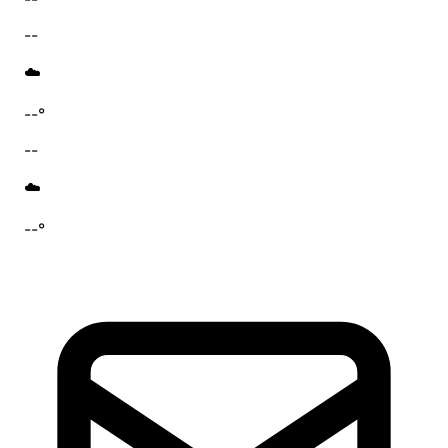
--
☁️
--°
--
☁️
--°