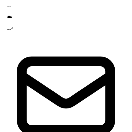
--
☁️
--°