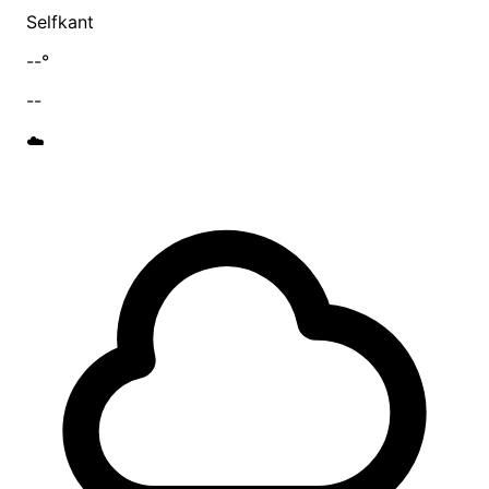
Selfkant
--°
--
☁️