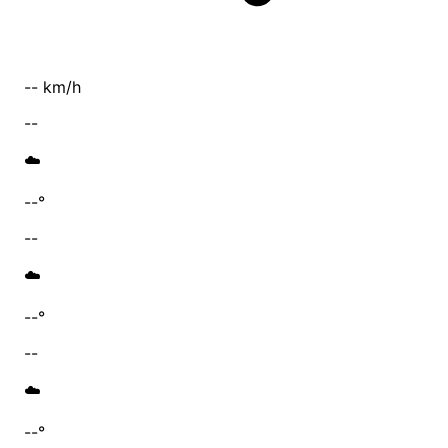
-- km/h
--
☁️
--°
--
☁️
--°
--
☁️
--°