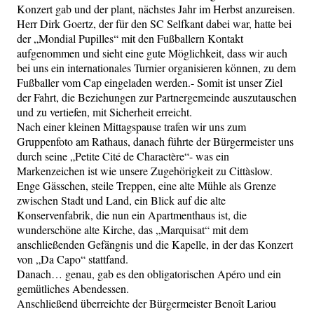
Konzert gab und der plant, nächstes Jahr im Herbst anzureisen.
Herr Dirk Goertz, der für den SC Selfkant dabei war, hatte bei
der „Mondial Pupilles“ mit den Fußballern Kontakt
aufgenommen und sieht eine gute Möglichkeit, dass wir auch
bei uns ein internationales Turnier organisieren können, zu dem
Fußballer vom Cap eingeladen werden.- Somit ist unser Ziel
der Fahrt, die Beziehungen zur Partnergemeinde auszutauschen
und zu vertiefen, mit Sicherheit erreicht.
Nach einer kleinen Mittagspause trafen wir uns zum
Gruppenfoto am Rathaus, danach führte der Bürgermeister uns
durch seine „Petite Cité de Charactère“- was ein
Markenzeichen ist wie unsere Zugehörigkeit zu Cittàslow.
Enge Gässchen, steile Treppen, eine alte Mühle als Grenze
zwischen Stadt und Land, ein Blick auf die alte
Konservenfabrik, die nun ein Apartmenthaus ist, die
wunderschöne alte Kirche, das „Marquisat“ mit dem
anschließenden Gefängnis und die Kapelle, in der das Konzert
von „Da Capo“ stattfand.
Danach… genau, gab es den obligatorischen Apéro und ein
gemütliches Abendessen.
Anschließend überreichte der Bürgermeister Benoît Lariou