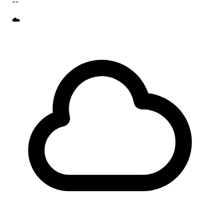
--
☁️