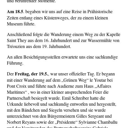
und berührender Momente.
Am 18.5
. begaben wir uns auf eine Reise in Prähistorische
Zeiten entlang eines Küstenweges, der zu einem kleinen
Museum führte.
Anschließend folgte die Wanderung einem Weg zu der Kapelle
Saint They aus dem 16. Jahrhundert und zur Wassermühle von
Tréouzien aus dem 19. Jahrhundert.
An allen Besichtigungsstellen erwartete uns eine sachkundige
Führung.
Freitag, der 19.5.
Der
, war unser offizieller Tag. Er begann
mit einer Wanderung auf dem „Grünen Weg“ le Youtar bei
Pont Croix und führte nach Audierne zum Haus „Affaires
Maritimes“ , wo in einer kleiner ansprechenden Feier die
Partnerschaft besiegelt wurde. Emil Schreiber hatte die
Urkunde liebevoll und sachkundig entworfen und hergestellt,
mit den Bändchen und Siegeln versehen und sie wurde
unterzeichnet von den Bürgermeistern Gilles Sergeant und
Norbert Reyans sowie der „Présidente“ Sylvianne Chamballu
und der Vorsitzenden des Partnerschaftsvereins Gabriele