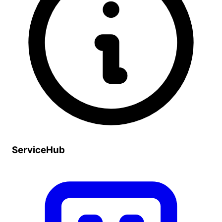
ServiceHub