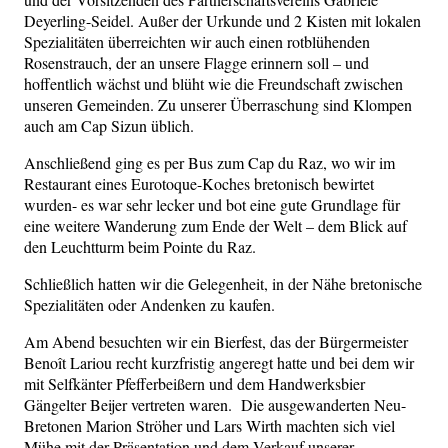
Deyerling-Seidel. Außer der Urkunde und 2 Kisten mit lokalen
Spezialitäten überreichten wir auch einen rotblühenden
Rosenstrauch, der an unsere Flagge erinnern soll – und
hoffentlich wächst und blüht wie die Freundschaft zwischen
unseren Gemeinden. Zu unserer Überraschung sind Klompen
auch am Cap Sizun üblich.
Anschließend ging es per Bus zum Cap du Raz, wo wir im
Restaurant eines Eurotoque-Koches bretonisch bewirtet
wurden- es war sehr lecker und bot eine gute Grundlage für
eine weitere Wanderung zum Ende der Welt – dem Blick auf
den Leuchtturm beim Pointe du Raz.
Schließlich hatten wir die Gelegenheit, in der Nähe bretonische
Spezialitäten oder Andenken zu kaufen.
Am Abend besuchten wir ein Bierfest, das der Bürgermeister
Benoît Lariou recht kurzfristig angeregt hatte und bei dem wir
mit Selfkänter Pfefferbeißern und dem Handwerksbier
Gängelter Beijer vertreten waren. Die ausgewanderten Neu-
Bretonen Marion Ströher und Lars Wirth machten sich viel
Mühe mit der Präsentation und dem Verkauf unserer