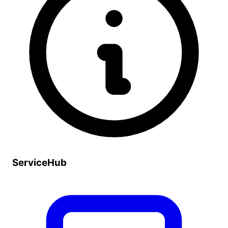
ServiceHub