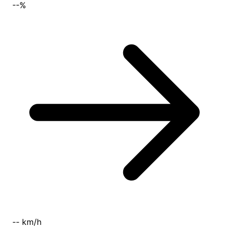
--%
-- km/h