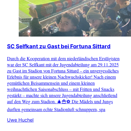
SC Selfkant zu Gast bei Fortuna Sittard
Durch die Kooperation mit dem niederländischen Erstligisten
war der SC Selfkant mit der Jugendabteilung am 29.11.2025
zu Gast im Stadion von Fortuna Sittard – ein unvergessliches
Erlebnis für unsere kleinen Nachwuchskicker! Nach einem
gemütlichen Beisammensein und einem kleinen
weihnachtlichen Saisonabschluss – mit Fritten und Snacks
gestärkt – machte sich unsere Jugendabteilung anschließend
auf den Weg zum Stadion. 🎄🍟⚽ Die Mädels und Jungs
durften gemeinsam echte Stadionluft schnuppern, spa
Uwe Huchel